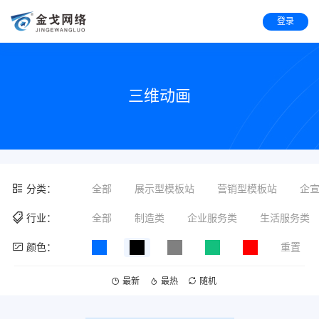
登录
三维动画
分类：
全部
展示型模板站
营销型模板站
企
行业：
全部
制造类
企业服务类
生活服务类
颜色：
重置
最新
最热
随机