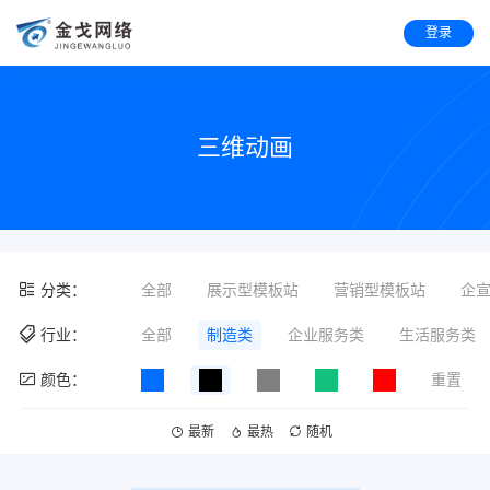
登录
三维动画
分类：
全部
展示型模板站
营销型模板站
企
行业：
全部
制造类
企业服务类
生活服务类
颜色：
重置
最新
最热
随机