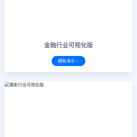
金融行业可视化版
模板演示