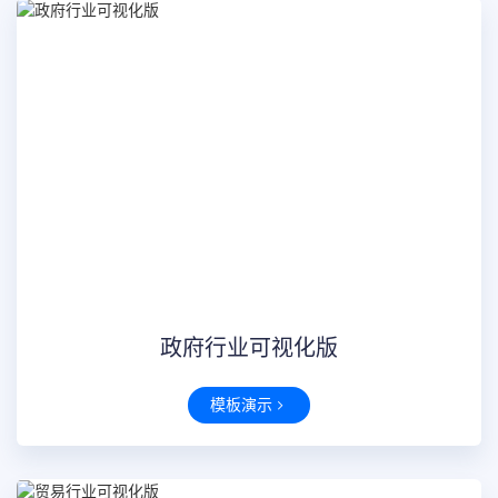
政府行业可视化版
模板演示