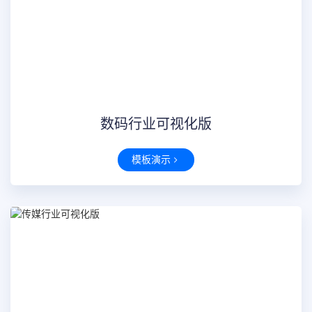
数码行业可视化版
模板演示