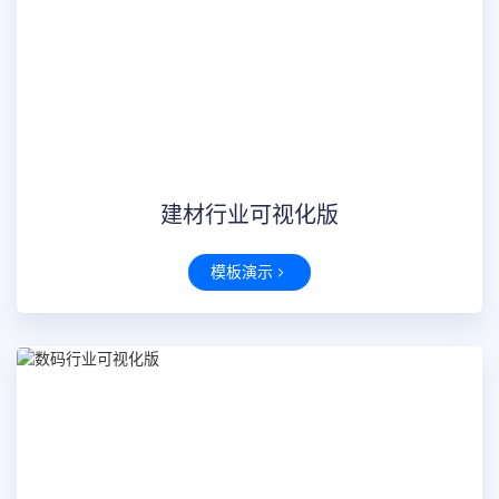
建材行业可视化版
模板演示