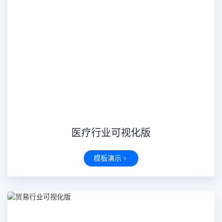
医疗行业可视化版
模板演示