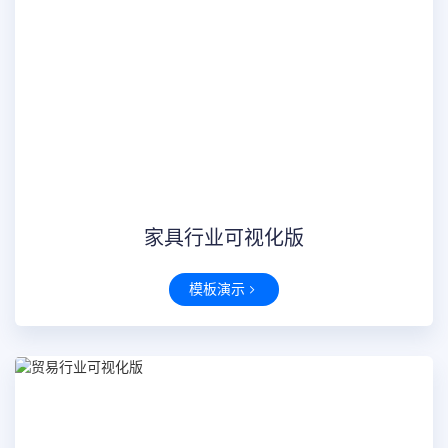
家具行业可视化版
模板演示