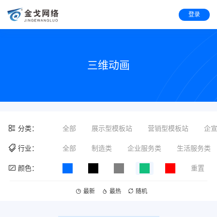
登录
三维动画
分类：
全部
展示型模板站
营销型模板站
企
行业：
全部
制造类
企业服务类
生活服务类
颜色：
重置
最新
最热
随机