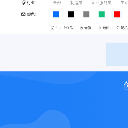
行业：
全部
制造类
企业服务类
生
颜色：
共
1
个作品
最新
最热
随机