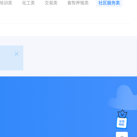
培训类
化工类
交易类
畜牧养殖类
社区服务类
金
！